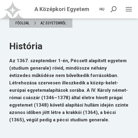
A Középkori Egyetem
HU
FŐOLDAL
AZ EGYETEMRŐL
História
Az 1367. szeptember 1-én, Pécsett alapított egyetem
(studium generale) rövid, mindössze néhány
évtizedes működése nem bővelkedik forrásokban.
Létrehozása szervesen illeszkedik a közép-kelet-
európai egyetemalapítások sorába. A IV. Károly német-
római császár (1346–1378) által életre hívott prágai
egyetemet (1348) követő alapítási hullám idején szinte
azonos időben jött létre a krakkói (1364), a bécsi
(1365), végül pedig a pécsi studium generale.