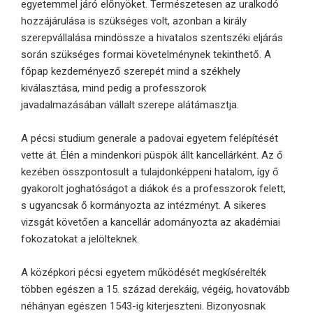
egyetemmel járó előnyöket. Természetesen az uralkodó
hozzájárulása is szükséges volt, azonban a király
szerepvállalása mindössze a hivatalos szentszéki eljárás
során szükséges formai követelménynek tekinthető. A
főpap kezdeményező szerepét mind a székhely
kiválasztása, mind pedig a professzorok
javadalmazásában vállalt szerepe alátámasztja.
A pécsi studium generale a padovai egyetem felépítését
vette át. Élén a mindenkori püspök állt kancellárként. Az ő
kezében összpontosult a tulajdonképpeni hatalom, így ő
gyakorolt joghatóságot a diákok és a professzorok felett,
s ugyancsak ő kormányozta az intézményt. A sikeres
vizsgát követően a kancellár adományozta az akadémiai
fokozatokat a jelölteknek.
A középkori pécsi egyetem működését megkísérelték
többen egészen a 15. század derekáig, végéig, hovatovább
néhányan egészen 1543-ig kiterjeszteni. Bizonyosnak