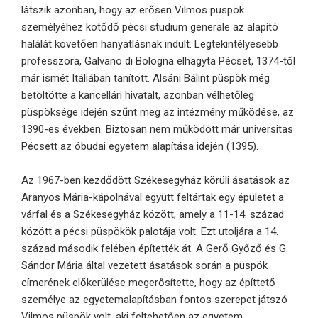
látszik azonban, hogy az erősen Vilmos püspök
személyéhez kötődő pécsi studium generale az alapító
halálát követően hanyatlásnak indult. Legtekintélyesebb
professzora, Galvano di Bologna elhagyta Pécset, 1374-től
már ismét Itáliában tanított. Alsáni Bálint püspök még
betöltötte a kancellári hivatalt, azonban vélhetőleg
püspöksége idején szűnt meg az intézmény működése, az
1390-es években. Biztosan nem működött már universitas
Pécsett az óbudai egyetem alapítása idején (1395).
Az 1967-ben kezdődött Székesegyház körüli ásatások az
Aranyos Mária-kápolnával együtt feltártak egy épületet a
várfal és a Székesegyház között, amely a 11-14. század
között a pécsi püspökök palotája volt. Ezt utoljára a 14.
század második felében építették át. A Gerő Győző és G.
Sándor Mária által vezetett ásatások során a püspök
címerének előkerülése megerősítette, hogy az építtető
személye az egyetemalapításban fontos szerepet játszó
Vilmos püspök volt, aki feltehetően az egyetem