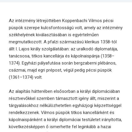
Az intézmény létrejöttében Koppenbachi Vilmos pécsi
püspök szerepe kulcsfontosságú volt, amely az intézmény
székhelyének kiválasztásában is egyértelműen
megmutatkozott. A pfalzi származású klerikus 1358-tól
állt I. Lajos király szolgálatában: az uralkodó diplomatája,
tanácsosa, titkos kancellárja és kápolnaispánja (1358–
1374). Egyházi pályafutása során bergzaberni plébános,
csázmai, majd egri prépost, végül pedig pécsi püspök
(1361–1374) volt.
Az alapítás hátterében elsősorban a királyi diplomáciában
résztvevőkkel szemben támasztott igény állt, miszerint a
tárgyalásokhoz nélkülözhetetlen egyházjogi képzettséggel
rendelkezzenek. Vilmos püspök titkos kancellárként és
kápolnaispánként a királyi diplomáciai testületet irányította,
következésképpen ő ismerhette fel leginkább a hazai