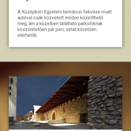
A Középkori Egyetem belvárosi fekvése miatt
autóval csak közvetett módon közelíthető
meg, ám a közelben található parkolóknak
köszönhetően pár perc sétát követően
elérhetők.