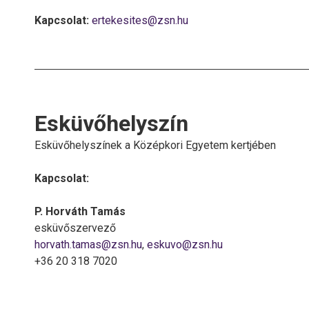
Kapcsolat:
ertekesites@zsn.hu
Esküvőhelyszín
Esküvőhelyszínek a Középkori Egyetem kertjében
Kapcsolat:
P. Horváth Tamás
esküvőszervező
horvath.tamas@zsn.hu
,
eskuvo@zsn.hu
+36 20 318 7020