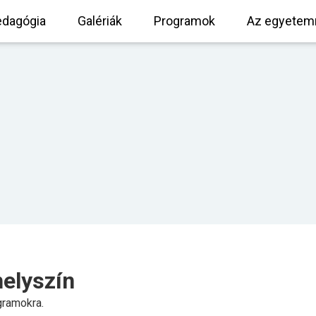
dagógia
Galériák
Programok
Az egyetemr
elyszín
gramokra.