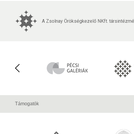
A Zsolnay Örökségkezelő NKft. társintézmén
Támogatók