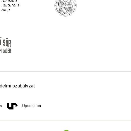
delmi szabályzat
s:
Upsolution